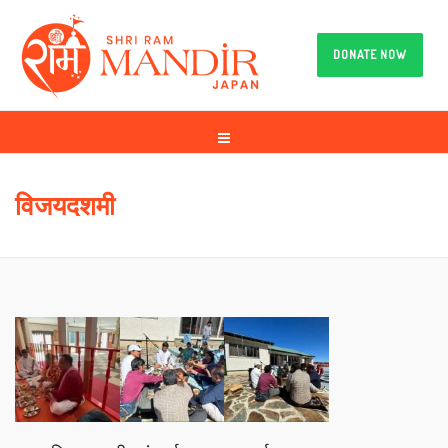
DONATE NOW
विजयदशमी