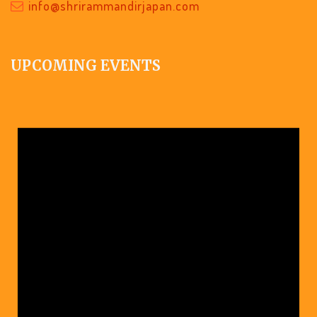
info@shrirammandirjapan.com
UPCOMING EVENTS
No